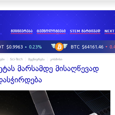
მეცნიერება
ტექნოლოგიები
STEM მარტივად
NEXT
ები
Sci-Tech
მეცნიერება
კოსმოსი
ტას მარსამდე მისაღწევად
დასჭირდება