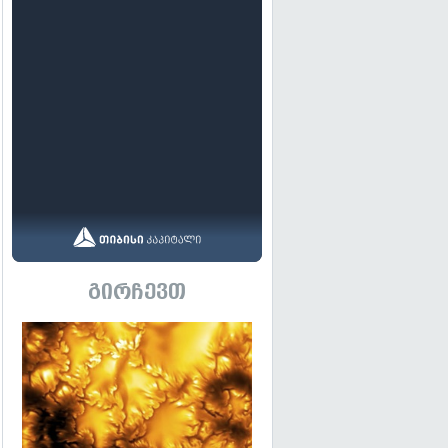
გირჩევთ
გადახედვა