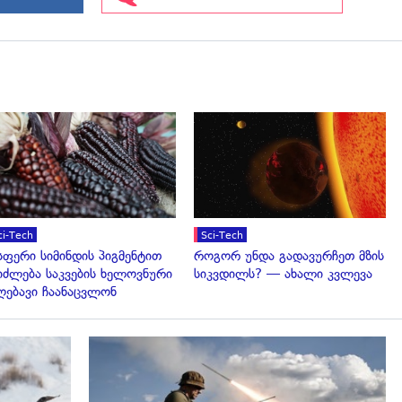
გადახედვა
გადახედვა
ci-Tech
Sci-Tech
სფერი სიმინდის პიგმენტით
როგორ უნდა გადავურჩეთ მზის
იძლება საკვების ხელოვნური
სიკვდილს? — ახალი კვლევა
ღებავი ჩაანაცვლონ
გადახედვა