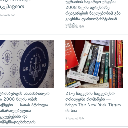
უკრაინის საგარეო უწყება:
კუპაციით
2008 წლის აგრესიაზე
რეაგირების ნაკლებობამ გზა
საათის წინ
გაუხსნა ფართომასშტაბიან
ომებს
5 საათის წინ
დახედვა
გადახედვა
ტრასბურგის სასამართლო
21-ე საუკუნის საუკეთესო
ა 2008 წლის ომის
თრილერი რომანები —
აქმეები — საიას ბრძოლა
ნახეთ The New York Times-
აზარალებულთა
ის სია
ფლებებისა და
საათის წინ
7 საათის წინ
ომპენსაციებისთვის