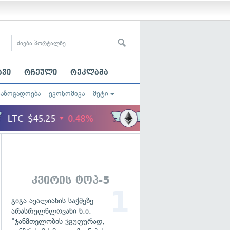
ავი
რჩეული
რეკლამა
საზოგადოება
ეკონომიკა
მეტი
კვირის ტოპ-5
გიგა ავალიანის საქმეზე
არასრულწლოვანი ნ.ი.
"ჯანმთელობის ჯგუფურად,