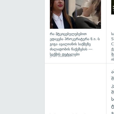
რა მტკიცებულებებით
ს
ედავება პროკურატურა ნ.ი.-ს
S
გიგა ავალიანის საქმეზე
C
ძალადობის წაქეზებას —
ქ
საქმის დეტალები
შ
ერთი საათის წინ
3 
ი
ა
შ
გ