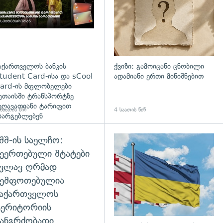
აქართველოს ბანკის
ქვიზი: გამოიცანი ცნობილი
tudent Card-ისა და sCool
ადამიანი ერთი მინიშნებით
ard-ის მფლობელები
უთაისში ტრანსპორტზე
ეღავათიანი ტარიფით
საათის წინ
4 საათის წინ
სარგებლებენ
შშ-ის საელჩო:
ეერთებული შტატები
კვლავ ღრმად
შეშფოთებულია
საქართველოს
ტერიტორიის
ანგრძობადი