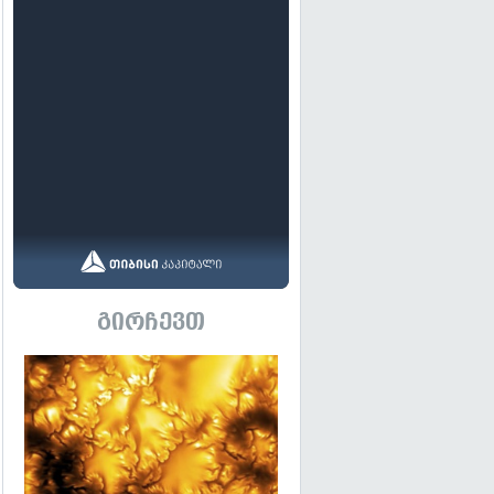
გირჩევთ
გადახედვა