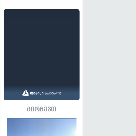
გირჩევთ
გადახედვა