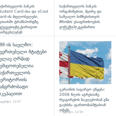
აქართველოს ბანკის
საქართველოს ბანკის
tudent Card-ისა და sCool
ორგანიზებით, მცირე და
ard-ის მფლობელები
საშუალო ბიზნესისთვის
უთაისში ტრანსპორტზე
შრომის უსაფრთხოების
ეღავათიანი ტარიფით
ვორკშოპი გაიმართა
 აგვისტო, 14:49
7 აგვისტო, 13:40
სარგებლებენ
შშ-ის საელჩო:
დახედვა
ეერთებული შტატები
კვლავ ღრმად
შეშფოთებულია
საქართველოს
ტერიტორიის
ანგრძობადი
უკრაინის საგარეო უწყება:
კუპაციით
2008 წლის აგრესიაზე
რეაგირების ნაკლებობამ გზა
 აგვისტო, 13:07
გაუხსნა ფართომასშტაბიან
ომებს
7 აგვისტო, 12:50