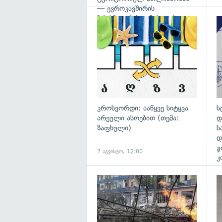
— ევროკავშირის
პრესპიკერის განცხადება
გა
კროსვორდი: ააწყვე სიტყვა
ს
არეული ასოებით (თემა:
დ
ზაფხული)
ს
დ
უ
7 აგვისტო, 12:00
7
კ
გა