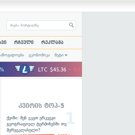
ავი
რჩეული
რეკლამა
საზოგადოება
ეკონომიკა
მეტი
კვირის ტოპ-5
ქვიზი: შენ უკეთ ერკვევი
გეოგრაფიულ ტერმინებში თუ
მერვეკლასელი?