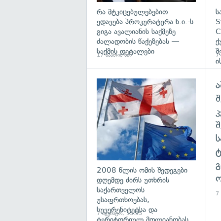
რა მტკიცებულებებით
ს
ედავება პროკურატურა ნ.ი.-ს
S
გიგა ავალიანის საქმეზე
C
ძალადობის წაქეზებას —
ქ
საქმის დეტალები
შ
17 საათის წინ
7
ი
ა
გა
შ
გ
2008 წლის ომის შედეგები
ო
დღემდე ძირს უთხრის
საქართველოს
7
უსაფრთხოებას,
სუვერენიტეტსა და
7 აგვისტო, 13:35
ტერიტორიულ მთლიანობას