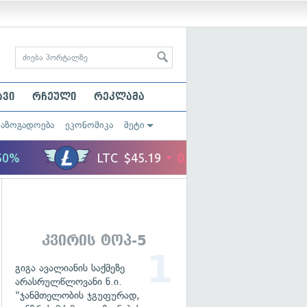
ავი
რჩეული
რეკლამა
საზოგადოება
ეკონომიკა
მეტი
კვირის ტოპ-5
გიგა ავალიანის საქმეზე
არასრულწლოვანი ნ.ი.
"ჯანმთელობის ჯგუფურად,