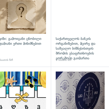
ვიზი: გამოიცანი ცნობილი
საქართველოს ბანკის
დამიანი ერთი მინიშნებით
ორგანიზებით, მცირე და
საშუალო ბიზნესისთვის
შრომის უსაფრთხოების
ვორკშოპი გაიმართა
საათის წინ
5 საათის წინ
გადახედვა