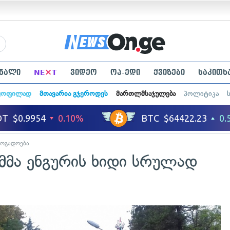
×
ნალი
NE
T
ვიდეო
ოპ-ედი
ქვიზები
საკითხ
ყოფილად
მთავარია გჯეროდეს
მართლმსაჯულება
პოლიტიკა
ზოგადოება
მმა ენგურის ხიდი სრულად