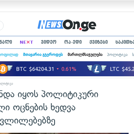
×
ნალი
NE
T
ვიდეო
ოპ-ედი
ქვიზები
საკითხ
ყოფილად
მთავარია გჯეროდეს
მართლმსაჯულება
პოლიტიკა
ოლიტიკა
უნდა იყოს პოლიტიკური
ლი ოცნების ხედვა
ცვლილებებზე