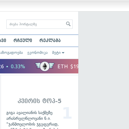
ავი
რჩეული
რეკლამა
საზოგადოება
ეკონომიკა
მეტი
კვირის ტოპ-5
გიგა ავალიანის საქმეზე
არასრულწლოვანი ნ.ი.
"ჯანმთელობის ჯგუფურად,