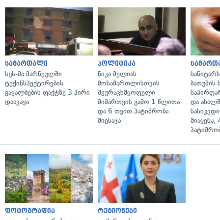
სამართალი
პოლიტიკა
სამართ
სუს-მა მარნეულში
ნიკა მელიას
სანიტარ
ტექინსპექტირების
მოსამართლისთვის
ბათუმის
გაყალბების ფაქტზე 3 პირი
შეურაცხმყოფელი
საპირფა
დააკავა
მიმართვის გამო 1 წლითა
და ახალ
და 6 თვით პატიმრობა
სასიკვდი
მიესაჯა
მიაყენა,
პატიმრობ
ფოტოგრაფია
რეგიონები