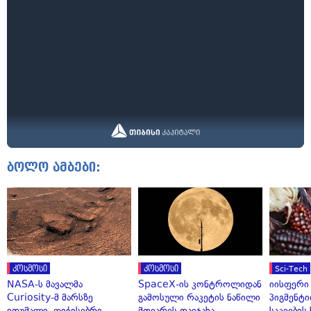
ბოლო ამბები:
კოსმოსი
კოსმოსი
Sci-Tech
NASA-ს მავალმა
SpaceX-ის კონტროლიდან
იისფერი
Curiosity-მ მარსზე
გამოსული რაკეტის ნაწილი
პიგმენტი
იდუმალი, ფიჭისებრი
მთვარეს დაეჯახა
საკვები