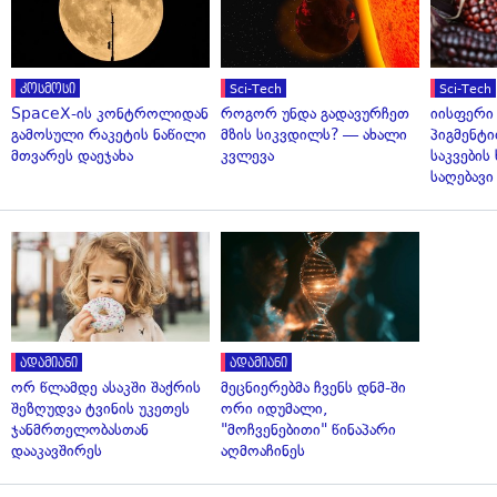
კოსმოსი
Sci-Tech
Sci-Tech
SpaceX-ის კონტროლიდან
როგორ უნდა გადავურჩეთ
იისფერი
გამოსული რაკეტის ნაწილი
მზის სიკვდილს? — ახალი
პიგმენტი
მთვარეს დაეჯახა
კვლევა
საკვები
საღებავი
ადამიანი
ადამიანი
ორ წლამდე ასაკში შაქრის
მეცნიერებმა ჩვენს დნმ-ში
შეზღუდვა ტვინის უკეთეს
ორი იდუმალი,
ჯანმრთელობასთან
"მოჩვენებითი" წინაპარი
დააკავშირეს
აღმოაჩინეს