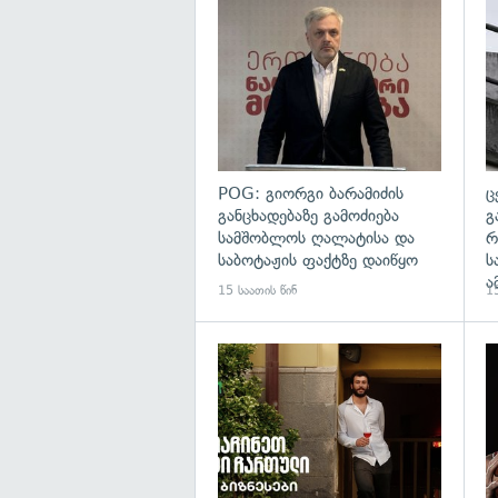
გა
POG: გიორგი ბარამიძის
ც
განცხადებაზე გამოძიება
გ
სამშობლოს ღალატისა და
რ
საბოტაჟის ფაქტზე დაიწყო
ს
ა
15 საათის წინ
15