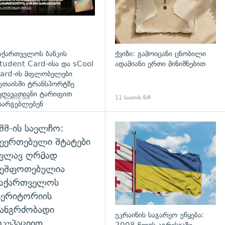
აქართველოს ბანკის
ქვიზი: გამოიცანი ცნობილი
tudent Card-ისა და sCool
ადამიანი ერთი მინიშნებით
ard-ის მფლობელები
უთაისში ტრანსპორტზე
ეღავათიანი ტარიფით
 საათის წინ
11 საათის წინ
სარგებლებენ
შშ-ის საელჩო:
ეერთებული შტატები
კვლავ ღრმად
შეშფოთებულია
საქართველოს
ტერიტორიის
ანგრძობადი
უკრაინის საგარეო უწყება:
კუპაციით