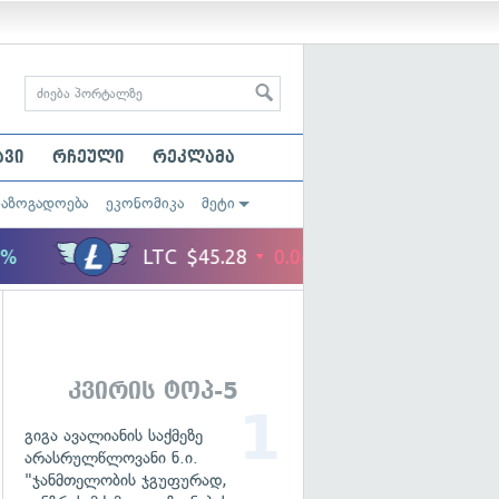
ავი
რჩეული
რეკლამა
საზოგადოება
ეკონომიკა
მეტი
კვირის ტოპ-5
გიგა ავალიანის საქმეზე
არასრულწლოვანი ნ.ი.
"ჯანმთელობის ჯგუფურად,