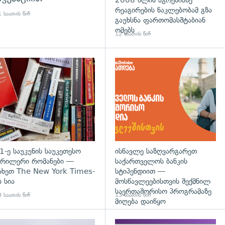
2008 წლის აგრესიაზე
რეაგირების ნაკლებობამ გზა
 საათის წინ
გაუხსნა ფართომასშტაბიან
ომებს
12 საათის წინ
დახედვა
გადახედვა
1-ე საუკუნის საუკეთესო
ისწავლე საზღვარგარეთ
რილერი რომანები —
საქართველოს ბანკის
ახეთ The New York Times-
სტიპენდიით —
ს სია
მოსწავლეებისთვის შექმნილ
საერთაშორისო პროგრამაზე
 საათის წინ
13 საათის წინ
მიღება დაიწყო