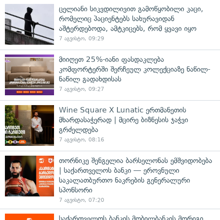
ცელიანი სიკვდილივით გამოწყობილი კაცი,
რომელიც პაციენტებს სახურავიდან
აშტერდებოდა, ამტკიცებს, რომ ყვავი იყო
7 აგვისტო, 09:29
მიიღეთ 25%-იანი ფასდაკლება
კომფორტერში შერჩეულ კოლექციაზე ნაწილ-
ნაწილ გადახდისას
7 აგვისტო, 09:27
Wine Square X Lunatic ერთმანეთის
მხარდასაჭერად | მცირე ბიზნესის ჯაჭვი
გრძელდება
7 აგვისტო, 08:16
თორნიკე შენგელია ბარსელონას ემშვიდობება
| საქართველოს ბანკი — ეროვნული
საკალათბურთო ნაკრების გენერალური
სპონსორი
7 აგვისტო, 07:20
საქართველოს ბანკის მობილბანკის მორიგი