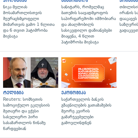
პოლიტიკა
სამართალი
კრიმინ
ნიკა მელიას
სანიტარს, რომელმაც
თბილისი
მოსამართლისთვის
ბათუმის საავადმყოფოს
ირანის ს
შეურაცხმყოფელი
საპირფარეშოში იმშობიარა
დააკავეს
მიმართვის გამო 1 წლითა
და ახალშობილს
საზღვრის
და 6 თვით პატიმრობა
სასიკვდილო დაზიანებები
გადაკვე
მიესაჯა
მიაყენა, 4 წლით
პატიმრობა მიესაჯა
რელიგია
ეკონომიკა
Reuters: სომხეთის
საქართველოს ბანკის
სამოციქულო ეკლესიის
გზავნილების გათამაშების
მეთაური და ექვსი
მეორე კვირის
სასულიერო პირი
გამარჯვებულები
სასამართლოს წინაშე
გამოვლინდნენ
წარდგებიან