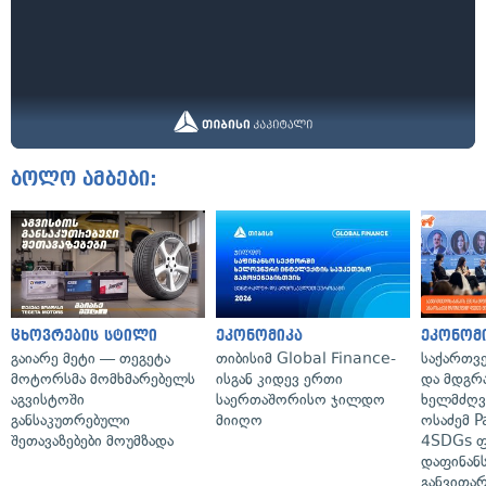
ბოლო ამბები:
ცხოვრების სტილი
ეკონომიკა
ეკონომ
გაიარე მეტი — თეგეტა
თიბისიმ Global Finance-
საქართვ
მოტორსმა მომხმარებელს
ისგან კიდევ ერთი
და მდგრ
აგვისტოში
საერთაშორისო ჯილდო
ხელმძღვა
განსაკუთრებული
მიიღო
ოსაძემ P
შეთავაზებები მოუმზადა
4SDGs ფ
დაფინანს
განვითარ