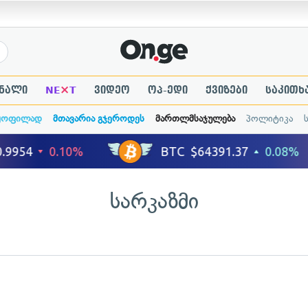
×
ნალი
NE
T
ვიდეო
ოპ-ედი
ქვიზები
საკითხ
ყოფილად
მთავარია გჯეროდეს
მართლმსაჯულება
პოლიტიკა
სარკაზმი