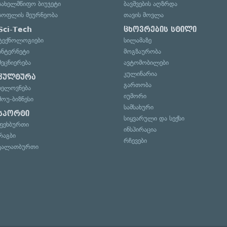
სახელმწიფო ბიუჯეტი
ბავშვების აღზრდა
სოფლის მეურნეობა
თავის მოვლა
Sci-Tech
ცხოვრების სტილი
ტექნოლოგიები
სილამაზე
ინტერნეტი
მოგზაურობა
მეცნიერება
ავტომობილები
კულინარია
კულტურა
გართობა
ხელოვნება
იუმორი
შოუ-ბიზნესი
სამსახური
სპორტი
სიყვარული და სექსი
ფეხბურთი
ინსპირაცია
რაგბი
რჩევები
კალათბურთი