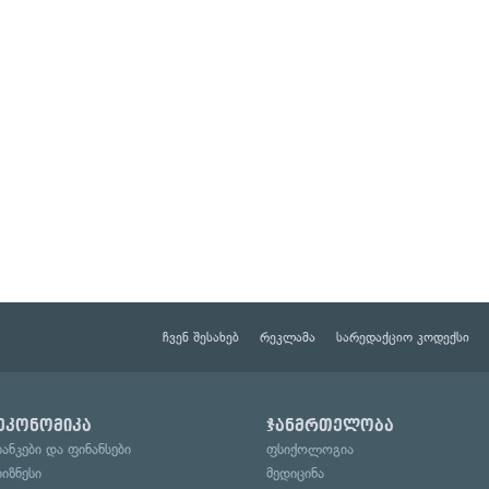
ჩვენ შესახებ
რეკლამა
სარედაქციო კოდექსი
ეკონომიკა
ჯანმრთელობა
ბანკები და ფინანსები
ფსიქოლოგია
ბიზნესი
მედიცინა