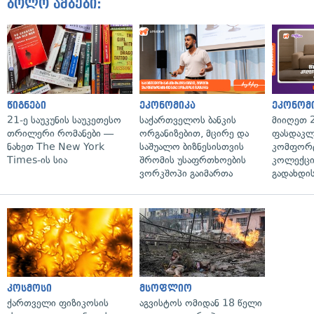
ბოლო ამბები:
წიგნები
ეკონომიკა
ეკონომ
21-ე საუკუნის საუკეთესო
საქართველოს ბანკის
მიიღეთ 
თრილერი რომანები —
ორგანიზებით, მცირე და
ფასდაკლ
ნახეთ The New York
საშუალო ბიზნესისთვის
კომფორ
Times-ის სია
შრომის უსაფრთხოების
კოლექცი
ვორკშოპი გაიმართა
გადახდის
კოსმოსი
მსოფლიო
ქართველი ფიზიკოსის
აგვისტოს ომიდან 18 წელი