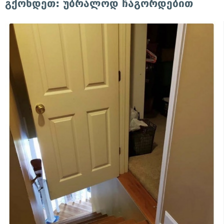
გქონდეთ: უბრალოდ ჩაგორდებით