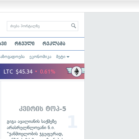
ავი
რჩეული
რეკლამა
საზოგადოება
ეკონომიკა
მეტი
კვირის ტოპ-5
გიგა ავალიანის საქმეზე
არასრულწლოვანი ნ.ი.
"ჯანმთელობის ჯგუფურად,