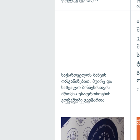
16 საათის წინ
18
ი
ა
შ
გ
საქართველოს ბანკის
ო
ორგანიზებით, მცირე და
საშუალო ბიზნესისთვის
7
შრომის უსაფრთხოების
ვორკშოპი გაიმართა
7 აგვისტო, 13:40
გა