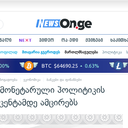
×
ნალი
NE
T
ვიდეო
ოპ-ედი
ქვიზები
საკითხ
ყოფილად
მთავარია გჯეროდეს
მართლმსაჯულება
პოლიტიკა
ზოგადოება
ეკონომიკა
ბანკები და ფინანსები
 მონეტარული პოლიტიკის
ცენტამდე ამცირებს