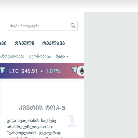
ავი
რჩეული
რეკლამა
საზოგადოება
ეკონომიკა
მეტი
კვირის ტოპ-5
გიგა ავალიანის საქმეზე
არასრულწლოვანი ნ.ი.
"ჯანმთელობის ჯგუფურად,