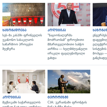
საზოგადოება
პოლიტიკა
საზოგა
სეს-მა კასპში ფრინველის
"ნაციონალურმა
ენგურჰეს
უკანონო სასაკლაოს
მოძრაობამ" დროებითი
დაგეგმი
საწარმოო პროცესი
მმართველობითი საბჭო
ელექტრ
შეუჩერა
აირჩია — ხელმძღვანელი
სისტემის
ირაკლი ფავლენიშვილი
მოჰყვა —
გახდა
განცხადე
პოლიტიკა
ტერორიზმი
მექსიკაში საქართველოს
CIA: უკრაინაში ფრონტის
ელჩად ნატალია კორძაია
წინა ხაზზე რუსი