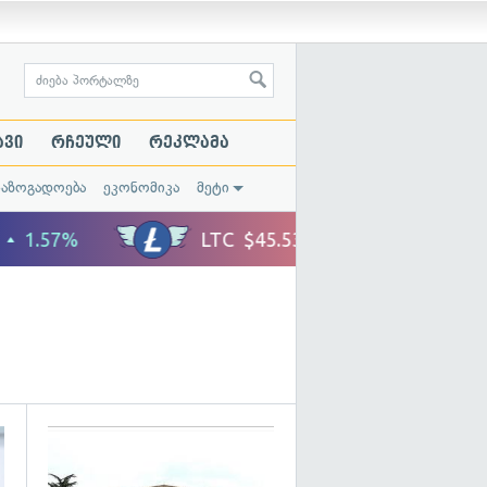
ავი
რჩეული
რეკლამა
საზოგადოება
ეკონომიკა
მეტი
გადახედვა
გადახედვა