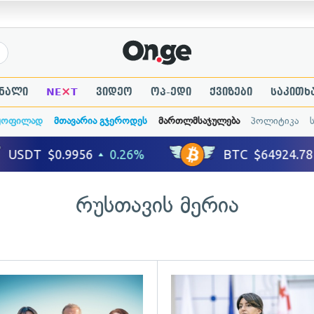
×
ნალი
NE
T
ვიდეო
ოპ-ედი
ქვიზები
საკითხ
ყოფილად
მთავარია გჯეროდეს
მართლმსაჯულება
პოლიტიკა
რუსთავის მერია
ადახედვა