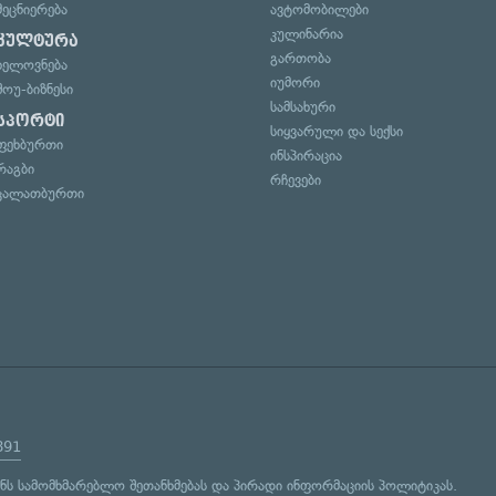
მეცნიერება
ავტომობილები
კულინარია
კულტურა
გართობა
ხელოვნება
იუმორი
შოუ-ბიზნესი
სამსახური
სპორტი
სიყვარული და სექსი
ფეხბურთი
ინსპირაცია
რაგბი
რჩევები
კალათბურთი
891
ენს
სამომხმარებლო შეთანხმებას
და
პირადი ინფორმაციის პოლიტიკას
.