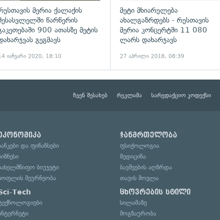
რუსთავის მერია ქალაქის
მეტი მხიარულება
შესასვლელში წარწერის
ახალგაზრდებს - რუსთავის
გაკეთებაში 900 ათასზე მეტის
მერია კონცერტში 11 080
დახარჯვას გეგმავს
ლარს დახარჯავს
14 იანვარი 2020, 18:10
27 აპრილი 2018, 08:39
ჩვენ შესახებ
რეკლამა
სარედაქციო კოდექსი
ეკონომიკა
ჯანმრთელობა
ბანკები და ფინანსები
ფსიქოლოგია
ბიზნესი
მედიცინა
სახელმწიფო ბიუჯეტი
ბავშვების აღზრდა
სოფლის მეურნეობა
თავის მოვლა
Sci-Tech
ცხოვრების სტილი
ტექნოლოგიები
სილამაზე
ინტერნეტი
მოგზაურობა