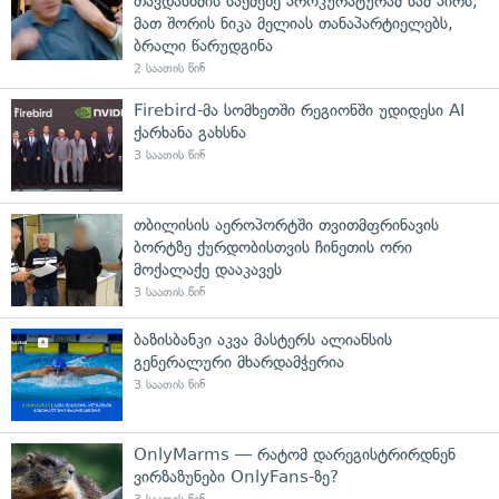
თავდასხმის საქმეზე პროკურატურამ სამ პირს,
მათ შორის ნიკა მელიას თანაპარტიელებს,
ბრალი წარუდგინა
2 საათის წინ
Firebird-მა სომხეთში რეგიონში უდიდესი AI
ქარხანა გახსნა
3 საათის წინ
თბილისის აეროპორტში თვითმფრინავის
ბორტზე ქურდობისთვის ჩინეთის ორი
მოქალაქე დააკავეს
3 საათის წინ
ბაზისბანკი აკვა მასტერს ალიანსის
გენერალური მხარდამჭერია
3 საათის წინ
OnlyMarms — რატომ დარეგისტრირდნენ
ვირზაზუნები OnlyFans-ზე?