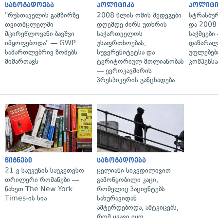
საზოგადოება
პოლიტიკა
პოლიტი
"რუსთაველის გამზირზე
2008 წლის ომის შედეგები
სტრასბუ
თვითმცლელში
დღემდე ძირს უთხრის
და 2008
მცირეწლოვანი ბავშვი
საქართველოს
საქმეები
იმყოფებოდა" — GWP
უსაფრთხოებას,
დაზარა
სამართლებრივ ზომებს
სუვერენიტეტსა და
უფლებებ
მიმართავს
ტერიტორიულ მთლიანობას
კომპენსა
— ევროკავშირის
პრესპიკერის განცხადება
წიგნები
საზოგადოება
21-ე საუკუნის საუკეთესო
ცელიანი სიკვდილივით
თრილერი რომანები —
გამოწყობილი კაცი,
ნახეთ The New York
რომელიც პაციენტებს
Times-ის სია
სახურავიდან
აშტერდებოდა, ამტკიცებს,
რომ ყვავი იყო