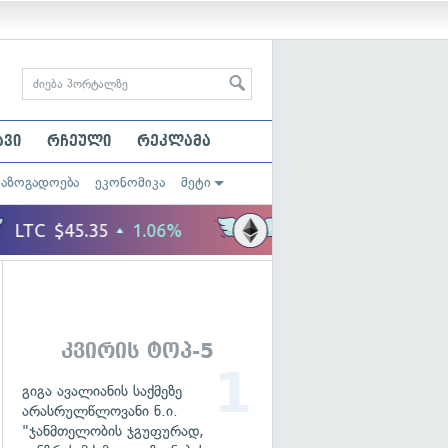
ავი
რჩეული
რეკლამა
საზოგადოება
ეკონომიკა
მეტი
კვირის ტოპ-5
გიგა ავალიანის საქმეზე
არასრულწლოვანი ნ.ი.
"ჯანმთელობის ჯგუფურად,