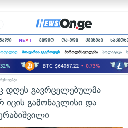
×
ნალი
NE
T
ვიდეო
ოპ-ედი
ქვიზები
საკითხ
ყოფილად
მთავარია გჯეროდეს
მართლმსაჯულება
პოლიტიკა
რეზიდენტი
ც დღეს გავრცელებულმა
რ იცის გამონაკლისი და
ურაბიშვილი