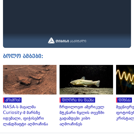
ბოლო ამბები:
კოსმოსი
ფლორა და ფაუნა
ფიზიკა
NASA-ს მავალმა
ჩრდილოეთ ამერიკულ
მეცნიერ
Curiosity-მ მარსზე
მტკნარი წყლის თევზში
ფოტონუ
იდუმალი, ფიჭისებრი
გადამდები კიბო
კრისტალ
ლანდშაფტი აღმოაჩინა
აღმოაჩინეს