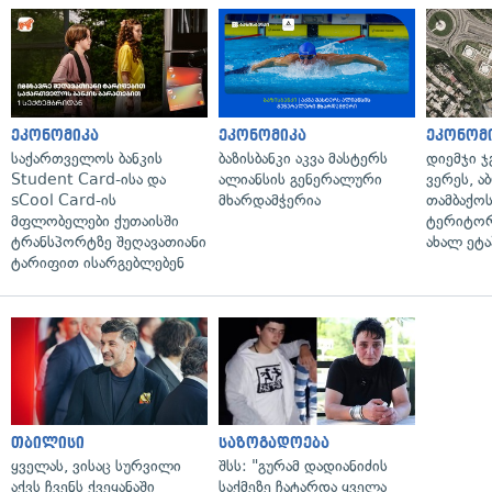
ეკონომიკა
ეკონომიკა
ეკონომ
საქართველოს ბანკის
ბაზისბანკი აკვა მასტერს
დიემჯი ჯ
Student Card-ისა და
ალიანსის გენერალური
ვერეს, ა
sCool Card-ის
მხარდამჭერია
თამბაქოს
მფლობელები ქუთაისში
ტერიტორ
ტრანსპორტზე შეღავათიანი
ახალ ეტა
ტარიფით ისარგებლებენ
თბილისი
საზოგადოება
ყველას, ვისაც სურვილი
შსს: "გურამ დადიანიძის
აქვს ჩვენს ქვეყანაში
საქმეზე ჩატარდა ყველა