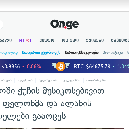
×
ნალი
NE
T
ვიდეო
ოპ-ედი
ქვიზები
საკითხ
ყოფილად
მთავარია გჯეროდეს
მართლმსაჯულება
პოლიტიკა
მიანები
კულტურა
ხელოვნება
ტელევიზია
შოუ-ბიზნესი
ოში ქუჩის მუსიკოსებივით
ი ფელონმა და ალანის
ლელები გააოცეს