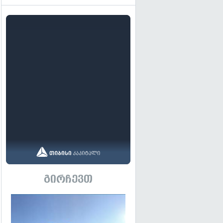
გირჩევთ
გადახედვა