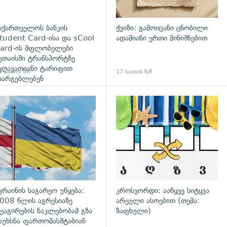
აქართველოს ბანკის
ქვიზი: გამოიცანი ცნობილი
tudent Card-ისა და sCool
ადამიანი ერთი მინიშნებით
ard-ის მფლობელები
უთაისში ტრანსპორტზე
ეღავათიანი ტარიფით
 საათის წინ
17 საათის წინ
სარგებლებენ
გადახედვა
კრაინის საგარეო უწყება:
კროსვორდი: ააწყვე სიტყვა
008 წლის აგრესიაზე
არეული ასოებით (თემა:
ეაგირების ნაკლებობამ გზა
ზაფხული)
აუხსნა ფართომასშტაბიან