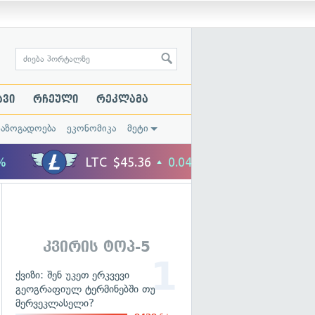
ავი
რჩეული
რეკლამა
საზოგადოება
ეკონომიკა
მეტი
კვირის ტოპ-5
ქვიზი: შენ უკეთ ერკვევი
გეოგრაფიულ ტერმინებში თუ
მერვეკლასელი?