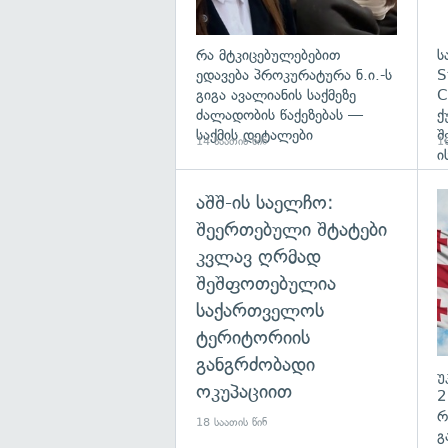
რა მტკიცებულებებით
ს
ედავება პროკურატურა ნ.ი.-ს
S
გიგა ავალიანის საქმეზე
C
ძალადობის წაქეზებას —
ქ
საქმის დეტალები
შ
14 საათის წინ
16
ი
აშშ-ის საელჩო:
შეერთებული შტატები
კვლავ ღრმად
შეშფოთებულია
საქართველოს
ტერიტორიის
განგრძობადი
უ
ოკუპაციით
2
რ
18 საათის წინ
გ