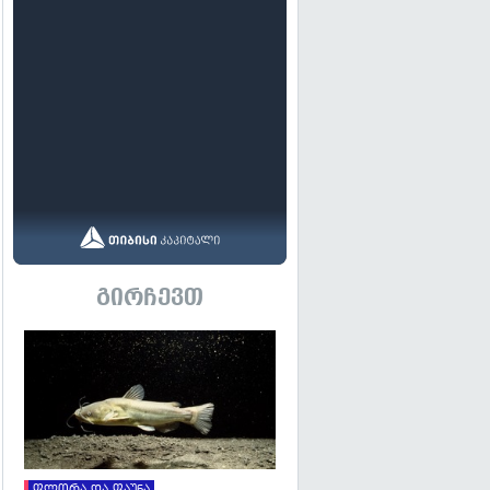
გირჩევთ
გადახედვა