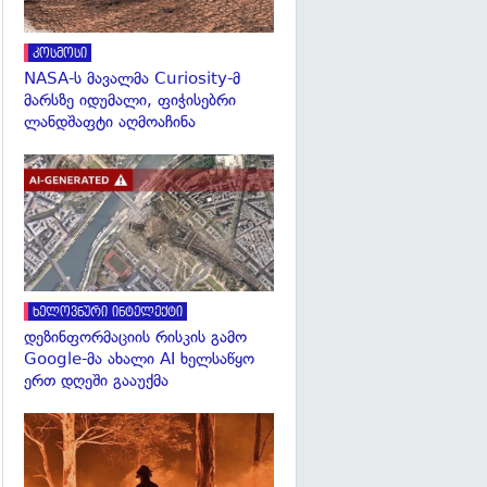
კოსმოსი
NASA-ს მავალმა Curiosity-მ
მარსზე იდუმალი, ფიჭისებრი
ლანდშაფტი აღმოაჩინა
გადახედვა
ხელოვნური ინტელექტი
დეზინფორმაციის რისკის გამო
Google-მა ახალი AI ხელსაწყო
ერთ დღეში გააუქმა
გადახედვა