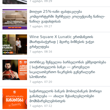
7 აგვისტო, 09:29
მიიღეთ 25%-იანი ფასდაკლება
კომფორტერში შერჩეულ კოლექციაზე ნაწილ-
ნაწილ გადახდისას
7 აგვისტო, 09:27
Wine Square X Lunatic ერთმანეთის
მხარდასაჭერად | მცირე ბიზნესის ჯაჭვი
გრძელდება
7 აგვისტო, 08:16
თორნიკე შენგელია ბარსელონას ემშვიდობება
| საქართველოს ბანკი — ეროვნული
საკალათბურთო ნაკრების გენერალური
სპონსორი
7 აგვისტო, 07:20
საქართველოს ბანკის მობილბანკის მორიგი
განახლება — ახალი შესაძლებლობები
მომხმარებლებისთვის
7 აგვისტო, 07:12