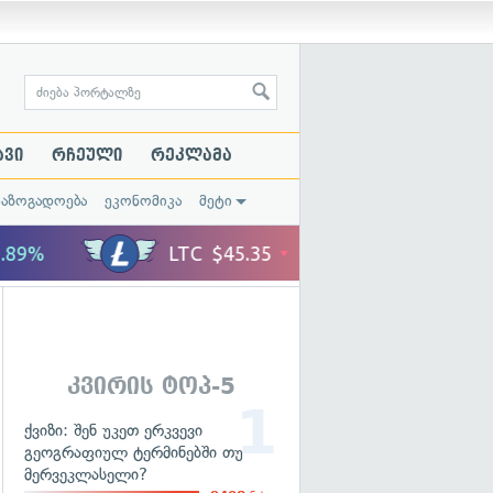
ავი
რჩეული
რეკლამა
საზოგადოება
ეკონომიკა
მეტი
კვირის ტოპ-5
ქვიზი: შენ უკეთ ერკვევი
გეოგრაფიულ ტერმინებში თუ
მერვეკლასელი?