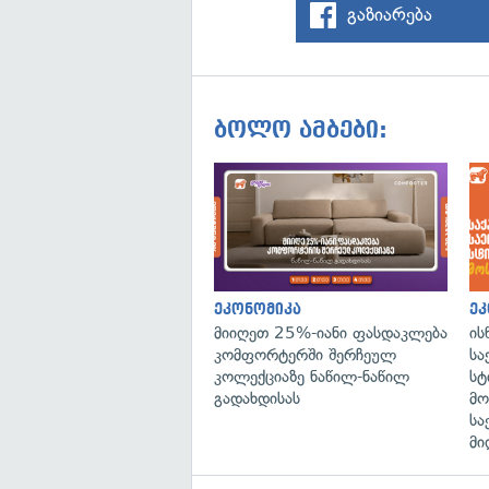
გაზიარება
ბოლო ამბები:
ეკონომიკა
ეკ
მიიღეთ 25%-იანი ფასდაკლება
ის
კომფორტერში შერჩეულ
სა
კოლექციაზე ნაწილ-ნაწილ
სტ
გადახდისას
მო
სა
მი