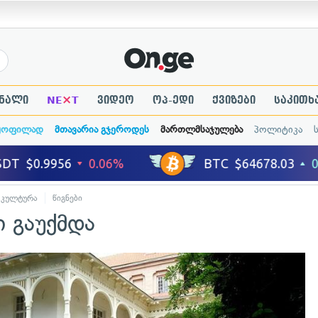
×
ნალი
NE
T
ვიდეო
ოპ-ედი
ქვიზები
საკითხ
ყოფილად
მთავარია გჯეროდეს
მართლმსაჯულება
პოლიტიკა
კულტურა
წიგნები
 გაუქმდა