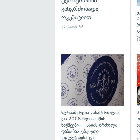
ტერიტორიის
განგრძობადი
უ
ოკუპაციით
2
რ
17 საათის წინ
გ
ო
18
გა
სტრასბურგის სასამართლო
2
და 2008 წლის ომის
თ
საქმეები — საიას ბრძოლა
ნ
დაზარალებულთა
ი
უფლებებისა და
19 საათის წინ
7