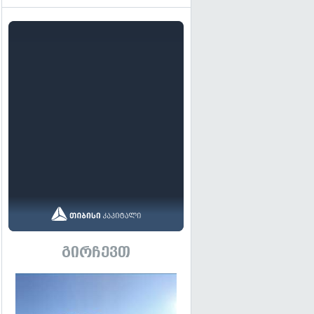
გირჩევთ
გადახედვა