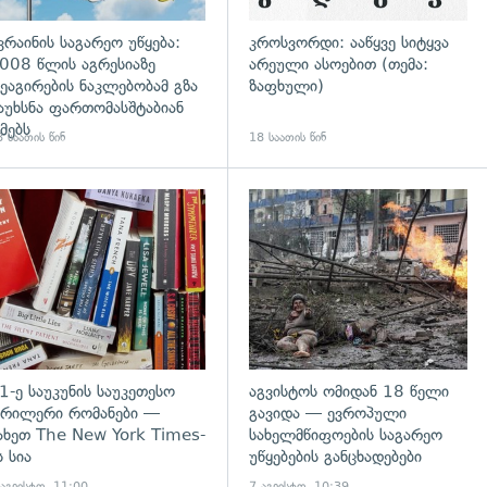
კრაინის საგარეო უწყება:
კროსვორდი: ააწყვე სიტყვა
008 წლის აგრესიაზე
არეული ასოებით (თემა:
ეაგირების ნაკლებობამ გზა
ზაფხული)
აუხსნა ფართომასშტაბიან
მებს
 საათის წინ
18 საათის წინ
დახედვა
გადახედვა
1-ე საუკუნის საუკეთესო
აგვისტოს ომიდან 18 წელი
რილერი რომანები —
გავიდა — ევროპული
ახეთ The New York Times-
სახელმწიფოების საგარეო
ს სია
უწყებების განცხადებები
 აგვისტო, 11:00
7 აგვისტო, 10:39