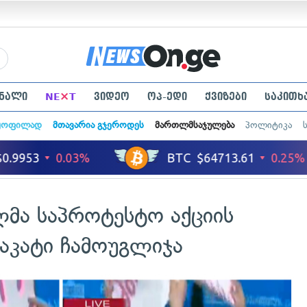
×
ნალი
NE
T
ვიდეო
ოპ-ედი
ქვიზები
საკითხ
ყოფილად
მთავარია გჯეროდეს
მართლმსაჯულება
პოლიტიკა
ლმა საპროტესტო აქციის
აკატი ჩამოუგლიჯა