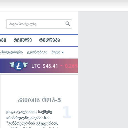
ავი
რჩეული
რეკლამა
საზოგადოება
ეკონომიკა
მეტი
კვირის ტოპ-5
გიგა ავალიანის საქმეზე
არასრულწლოვანი ნ.ი.
"ჯანმთელობის ჯგუფურად,