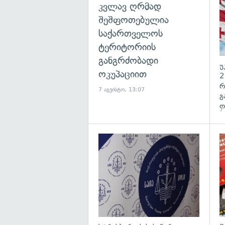
კვლავ ღრმად
შეშფოთებულია
საქართველოს
ტერიტორიის
განგრძობადი
უ
ოკუპაციით
2
რ
7 აგვისტო, 13:07
გ
ო
7
გა