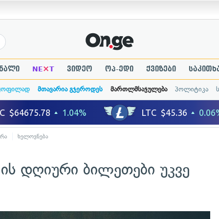
×
ნალი
NE
T
ვიდეო
ოპ-ედი
ქვიზები
საკითხ
ყოფილად
მთავარია გჯეროდეს
მართლმსაჯულება
პოლიტიკა
ურა
ხელოვნება
r-ის დღიური ბილეთები უკვე