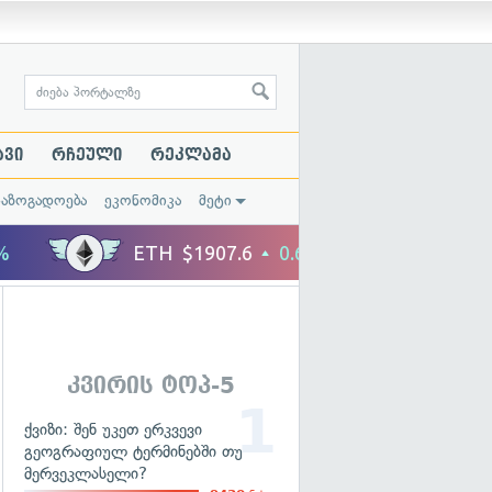
ავი
რჩეული
რეკლამა
საზოგადოება
ეკონომიკა
მეტი
კვირის ტოპ-5
ქვიზი: შენ უკეთ ერკვევი
გეოგრაფიულ ტერმინებში თუ
მერვეკლასელი?