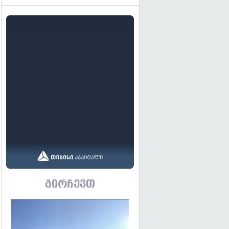
გირჩევთ
გადახედვა