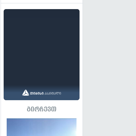
გირჩევთ
გადახედვა