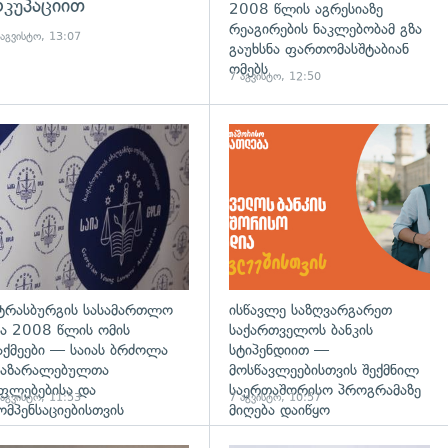
კუპაციით
2008 წლის აგრესიაზე
რეაგირების ნაკლებობამ გზა
 აგვისტო, 13:07
გაუხსნა ფართომასშტაბიან
ომებს
7 აგვისტო, 12:50
დახედვა
გადახედვა
ტრასბურგის სასამართლო
ისწავლე საზღვარგარეთ
ა 2008 წლის ომის
საქართველოს ბანკის
აქმეები — საიას ბრძოლა
სტიპენდიით —
აზარალებულთა
მოსწავლეებისთვის შექმნილ
ფლებებისა და
საერთაშორისო პროგრამაზე
 აგვისტო, 11:53
7 აგვისტო, 10:57
ომპენსაციებისთვის
მიღება დაიწყო