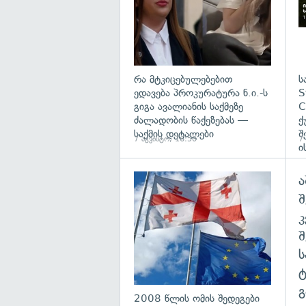
რა მტკიცებულებებით
ს
ედავება პროკურატურა ნ.ი.-ს
S
გიგა ავალიანის საქმეზე
C
ძალადობის წაქეზებას —
ქ
საქმის დეტალები
შ
7 აგვისტო, 16:50
7
ი
ა
გა
შ
გ
2008 წლის ომის შედეგები