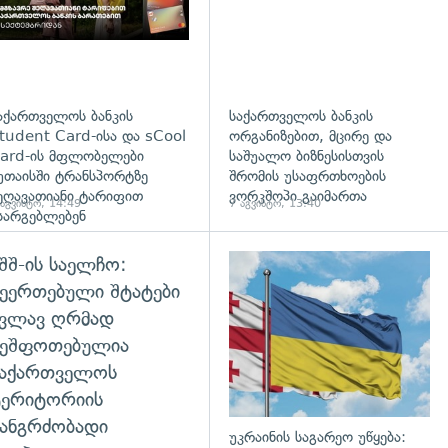
აქართველოს ბანკის
საქართველოს ბანკის
tudent Card-ისა და sCool
ორგანიზებით, მცირე და
ard-ის მფლობელები
საშუალო ბიზნესისთვის
უთაისში ტრანსპორტზე
შრომის უსაფრთხოების
ეღავათიანი ტარიფით
ვორკშოპი გაიმართა
 აგვისტო, 14:49
7 აგვისტო, 13:40
სარგებლებენ
შშ-ის საელჩო:
დახედვა
ეერთებული შტატები
კვლავ ღრმად
შეშფოთებულია
საქართველოს
ტერიტორიის
ანგრძობადი
უკრაინის საგარეო უწყება: