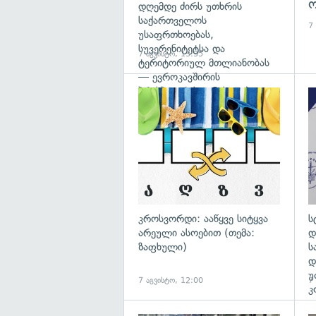
ო
დღემდე ძირს უთხრის
საქართველოს
7
უსაფრთხოებას,
სუვერენიტეტსა და
7 აგვისტო, 13:35
ტერიტორიულ მთლიანობას
— ევროკავშირის
პრესპიკერის განცხადება
გა
კროსვორდი: ააწყვე სიტყვა
ს
არეული ასოებით (თემა:
დ
ზაფხული)
ს
დ
უ
7 აგვისტო, 12:00
7
კ