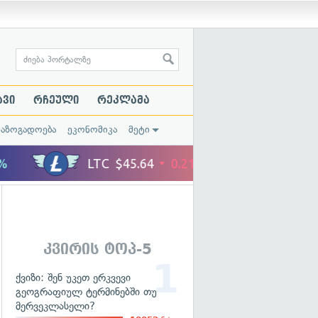
ავი
რჩეული
რეკლამა
საზოგადოება
ეკონომიკა
მეტი
კვირის ტოპ-5
ქვიზი: შენ უკეთ ერკვევი
გეოგრაფიულ ტერმინებში თუ
მერვეკლასელი?