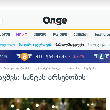
×
ნალი
NE
T
ვიდეო
ოპ-ედი
ქვიზები
საკითხ
ყოფილად
მთავარია გჯეროდეს
მართლმსაჯულება
პოლიტიკა
ცნობილი ადამიანები
ცხოვრების სტილი
გართობა
ბავშვები
ავშვს: სანტას არსებობის