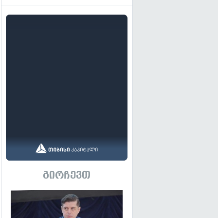
გირჩევთ
გადახედვა