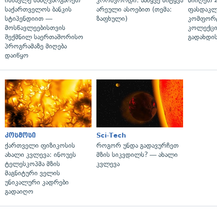
ისწავლე საზღვარგარეთ
კროსვორდი: ააწყვე სიტყვა
მიიღეთ 
საქართველოს ბანკის
არეული ასოებით (თემა:
ფასდაკლ
სტიპენდიით —
ზაფხული)
კომფორ
მოსწავლეებისთვის
კოლექცი
შექმნილ საერთაშორისო
გადახდის
პროგრამაზე მიღება
დაიწყო
კოსმოსი
Sci-Tech
ქართველი ფიზიკოსის
როგორ უნდა გადავურჩეთ
ახალი კვლევა: ინოუეს
მზის სიკვდილს? — ახალი
ტელესკოპმა მზის
კვლევა
მაგნიტური ველის
უნიკალური კადრები
გადაიღო