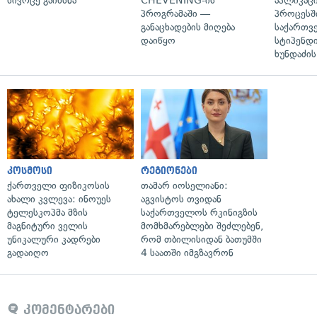
სივრცე გაიხსნა
CHEVENING-ის
აპლიკაცი
პროგრამაში —
პროცესშ
განაცხადების მიღება
საქართვ
დაიწყო
სტიპენდი
ხუნდაძის
კოსმოსი
რეგიონები
ქართველი ფიზიკოსის
თამარ იოსელიანი:
ახალი კვლევა: ინოუეს
აგვისტოს თვიდან
ტელესკოპმა მზის
საქართველოს რკინიგზის
მაგნიტური ველის
მომხმარებლები შეძლებენ,
უნიკალური კადრები
რომ თბილისიდან ბათუმში
გადაიღო
4 საათში იმგზავრონ
კომენტარები