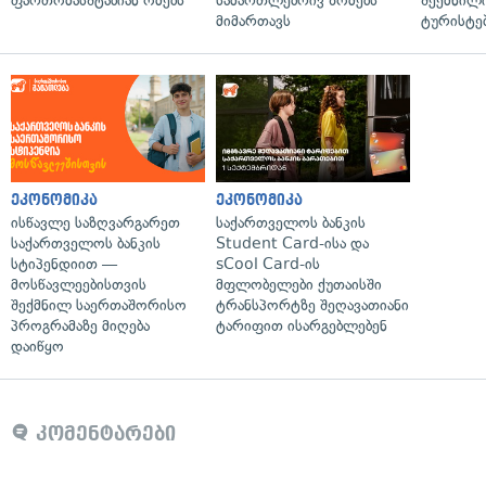
ფართომასშტაბიან ომებს
სამართლებრივ ზომებს
შექმნილ
მიმართავს
ტურისტე
ეკონომიკა
ეკონომიკა
ისწავლე საზღვარგარეთ
საქართველოს ბანკის
საქართველოს ბანკის
Student Card-ისა და
სტიპენდიით —
sCool Card-ის
მოსწავლეებისთვის
მფლობელები ქუთაისში
შექმნილ საერთაშორისო
ტრანსპორტზე შეღავათიანი
პროგრამაზე მიღება
ტარიფით ისარგებლებენ
დაიწყო
კომენტარები