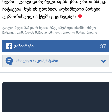
წევრი. ლიკვიდირებულთაგან ერთ-ერთი ახმედ
ჩატაევია. სუს-ის ცნობით, აღნიშნული პირები
ტერორისტულ აქტებს გეგმავდნენ.
გაიგეთ მეტი:
პანკისის ხეობა
,
სპეცოპერაცია ისანში
,
ახმედ
ჩატაევი
,
თემირლან მაჩალიკაშვილი
,
მედიკო მარგოშვილი
37
გაზიარება
იხილეთ 6 კომენტარი