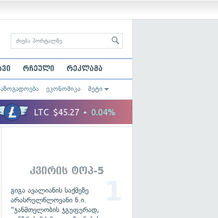
ავი
რჩეული
რეკლამა
საზოგადოება
ეკონომიკა
მეტი
კვირის ტოპ-5
გიგა ავალიანის საქმეზე
არასრულწლოვანი ნ.ი.
"ჯანმთელობის ჯგუფურად,