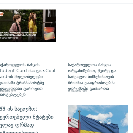
დახედვა
აქართველოს ბანკის
საქართველოს ბანკის
tudent Card-ისა და sCool
ორგანიზებით, მცირე და
ard-ის მფლობელები
საშუალო ბიზნესისთვის
უთაისში ტრანსპორტზე
შრომის უსაფრთხოების
ეღავათიანი ტარიფით
ვორკშოპი გაიმართა
საათის წინ
9 საათის წინ
სარგებლებენ
შშ-ის საელჩო:
დახედვა
ეერთებული შტატები
კვლავ ღრმად
შეშფოთებულია