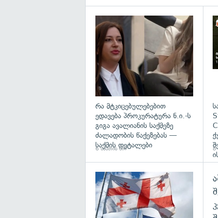
გა
რა მტკიცებულებებით
ს
ედავება პროკურატურა ნ.ი.-ს
S
გიგა ავალიანის საქმეზე
C
ძალადობის წაქეზებას —
ქ
საქმის დეტალები
შ
6 საათის წინ
8 
ი
ა
გა
შ