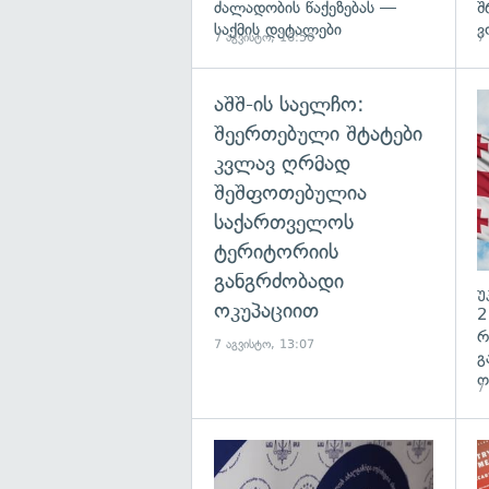
ძალადობის წაქეზებას —
შ
საქმის დეტალები
ვ
7 აგვისტო, 16:50
7
აშშ-ის საელჩო:
შეერთებული შტატები
კვლავ ღრმად
შეშფოთებულია
საქართველოს
ტერიტორიის
განგრძობადი
უ
ოკუპაციით
2
რ
7 აგვისტო, 13:07
გ
ო
7
გა