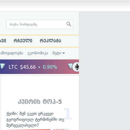
ავი
რჩეული
რეკლამა
საზოგადოება
ეკონომიკა
მეტი
კვირის ტოპ-5
ქვიზი: შენ უკეთ ერკვევი
გეოგრაფიულ ტერმინებში თუ
მერვეკლასელი?