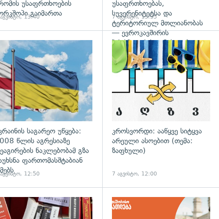
რომის უსაფრთხოების
უსაფრთხოებას,
ორკშოპი გაიმართა
სუვერენიტეტსა და
 აგვისტო, 13:40
7 აგვისტო, 13:35
ტერიტორიულ მთლიანობას
— ევროკავშირის
პრესპიკერის განცხადება
გადახედვა
კრაინის საგარეო უწყება:
კროსვორდი: ააწყვე სიტყვა
008 წლის აგრესიაზე
არეული ასოებით (თემა:
ეაგირების ნაკლებობამ გზა
ზაფხული)
აუხსნა ფართომასშტაბიან
მებს
 აგვისტო, 12:50
7 აგვისტო, 12:00
დახედვა
გადახედვა