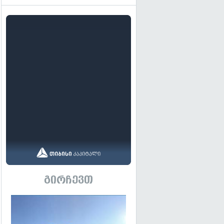
გირჩევთ
გადახედვა