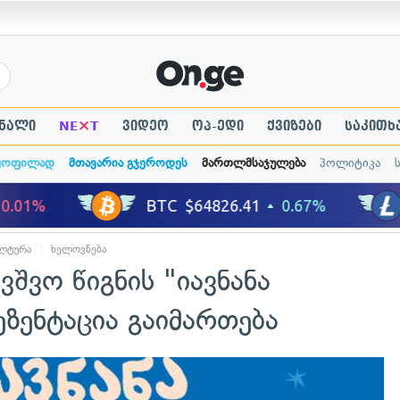
×
ნალი
NE
T
ვიდეო
ოპ-ედი
ქვიზები
საკითხ
ყოფილად
მთავარია გჯეროდეს
მართლმსაჯულება
პოლიტიკა
ლტურა
ხელოვნება
ვშვო წიგნის "იავნანა
ზენტაცია გაიმართება