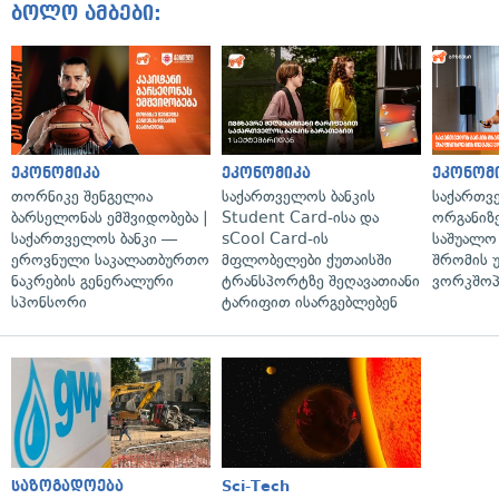
ბოლო ამბები:
ეკონომიკა
ეკონომიკა
ეკონომ
თორნიკე შენგელია
საქართველოს ბანკის
საქართვ
ბარსელონას ემშვიდობება |
Student Card-ისა და
ორგანიზე
საქართველოს ბანკი —
sCool Card-ის
საშუალო 
ეროვნული საკალათბურთო
მფლობელები ქუთაისში
შრომის 
ნაკრების გენერალური
ტრანსპორტზე შეღავათიანი
ვორკშოპ
სპონსორი
ტარიფით ისარგებლებენ
საზოგადოება
Sci-Tech