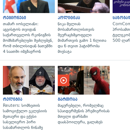
რეგიონები
პოლიტიკა
საზოგა
თამარ იოსელიანი:
ნიკა მელიას
ComCom
აგვისტოს თვიდან
მოსამართლისთვის
პროსამ
საქართველოს რკინიგზის
შეურაცხმყოფელი
ტელეკომ
მომხმარებლები შეძლებენ,
მიმართვის გამო 1 წლითა
500 ლარ
რომ თბილისიდან ბათუმში
და 6 თვით პატიმრობა
4 საათში იმგზავრონ
მიესაჯა
რელიგია
გართობა
Reuters: სომხეთის
მაყურებელი, რომელმაც
სამოციქულო ეკლესიის
სპაიდერმენის პრემიერისას
მეთაური და ექვსი
მთელი დარბაზი
სასულიერო პირი
დაასპოილერა, გალახეს
სასამართლოს წინაშე