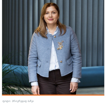
ფოტო: პროკრედიტ ბანკი