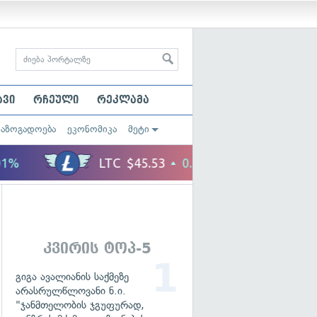
ავი
რჩეული
რეკლამა
საზოგადოება
ეკონომიკა
მეტი
კვირის ტოპ-5
გიგა ავალიანის საქმეზე
არასრულწლოვანი ნ.ი.
"ჯანმთელობის ჯგუფურად,