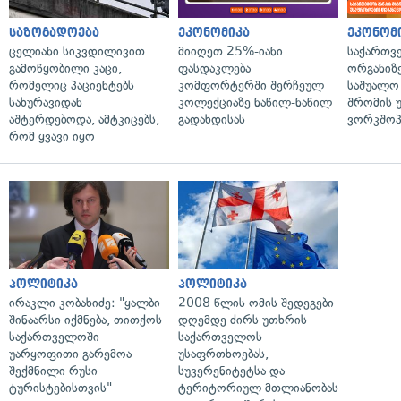
საზოგადოება
ეკონომიკა
ეკონომ
ცელიანი სიკვდილივით
მიიღეთ 25%-იანი
საქართვ
გამოწყობილი კაცი,
ფასდაკლება
ორგანიზე
რომელიც პაციენტებს
კომფორტერში შერჩეულ
საშუალო 
სახურავიდან
კოლექციაზე ნაწილ-ნაწილ
შრომის 
აშტერდებოდა, ამტკიცებს,
გადახდისას
ვორკშოპ
რომ ყვავი იყო
პოლიტიკა
პოლიტიკა
ირაკლი კობახიძე: "ყალბი
2008 წლის ომის შედეგები
შინაარსი იქმნება, თითქოს
დღემდე ძირს უთხრის
საქართველოში
საქართველოს
უარყოფითი გარემოა
უსაფრთხოებას,
შექმნილი რუსი
სუვერენიტეტსა და
ტურისტებისთვის"
ტერიტორიულ მთლიანობას