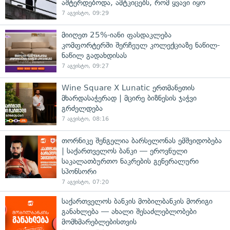
აშტერდებოდა, ამტკიცებს, რომ ყვავი იყო
7 აგვისტო, 09:29
მიიღეთ 25%-იანი ფასდაკლება
კომფორტერში შერჩეულ კოლექციაზე ნაწილ-
ნაწილ გადახდისას
7 აგვისტო, 09:27
Wine Square X Lunatic ერთმანეთის
მხარდასაჭერად | მცირე ბიზნესის ჯაჭვი
გრძელდება
7 აგვისტო, 08:16
თორნიკე შენგელია ბარსელონას ემშვიდობება
| საქართველოს ბანკი — ეროვნული
საკალათბურთო ნაკრების გენერალური
სპონსორი
7 აგვისტო, 07:20
საქართველოს ბანკის მობილბანკის მორიგი
განახლება — ახალი შესაძლებლობები
მომხმარებლებისთვის