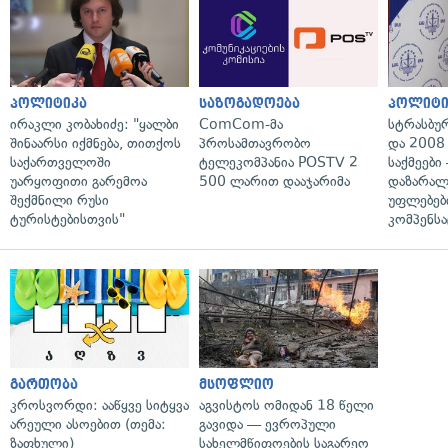
პოლიტიკა
საზოგადოება
პოლიტი
ირაკლი კობახიძე: "ყალბი
ComCom-მა
სტრასბუ
შინაარსი იქმნება, თითქოს
პროსამთავრობო
და 2008
საქართველოში
ტელეკომპანია POSTV 2
საქმეები
უარყოფითი გარემოა
500 ლარით დააჯარიმა
დაზარა
შექმნილი რუსი
უფლებებ
ტურისტებისთვის"
კომპენსა
გართობა
მსოფლიო
კროსვორდი: ააწყვე სიტყვა
აგვისტოს ომიდან 18 წელი
არეული ასოებით (თემა:
გავიდა — ევროპული
ზაფხული)
სახელმწიფოების საგარეო