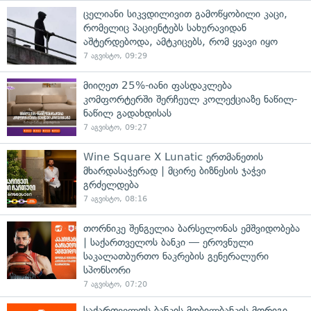
ცელიანი სიკვდილივით გამოწყობილი კაცი,
რომელიც პაციენტებს სახურავიდან
აშტერდებოდა, ამტკიცებს, რომ ყვავი იყო
7 აგვისტო, 09:29
მიიღეთ 25%-იანი ფასდაკლება
კომფორტერში შერჩეულ კოლექციაზე ნაწილ-
ნაწილ გადახდისას
7 აგვისტო, 09:27
Wine Square X Lunatic ერთმანეთის
მხარდასაჭერად | მცირე ბიზნესის ჯაჭვი
გრძელდება
7 აგვისტო, 08:16
თორნიკე შენგელია ბარსელონას ემშვიდობება
| საქართველოს ბანკი — ეროვნული
საკალათბურთო ნაკრების გენერალური
სპონსორი
7 აგვისტო, 07:20
საქართველოს ბანკის მობილბანკის მორიგი