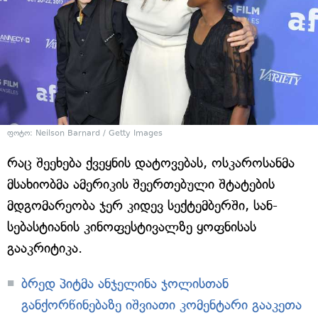
ფოტო: Neilson Barnard / Getty Images
რაც შეეხება ქვეყნის დატოვებას, ოსკაროსანმა
მსახიობმა ამერიკის შეერთებული შტატების
მდგომარეობა ჯერ კიდევ სექტემბერში, სან-
სებასტიანის კინოფესტივალზე ყოფნისას
გააკრიტიკა.
ბრედ პიტმა ანჯელინა ჯოლისთან
განქორწინებაზე იშვიათი კომენტარი გააკეთა