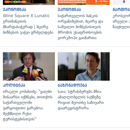
ეკონომიკა
ეკონომიკა
გართობ
Wine Square X Lunatic
საქართველოს ბანკის
კროსვორდ
ერთმანეთის
ორგანიზებით, მცირე და
არეული ა
მხარდასაჭერად | მცირე
საშუალო ბიზნესისთვის
ზაფხული
ბიზნესის ჯაჭვი გრძელდება
შრომის უსაფრთხოების
ვორკშოპი გაიმართა
პოლიტიკა
საზოგადოება
ირაკლი კობახიძე: "ყალბი
საია: სტრასბურგმა მზია
შინაარსი იქმნება, თითქოს
ამაღლობელის საქმეზე
საქართველოში
რიგით მეოთხე საჩივარი
უარყოფითი გარემოა
დაარეგისტრირა
შექმნილი რუსი
ტურისტებისთვის"