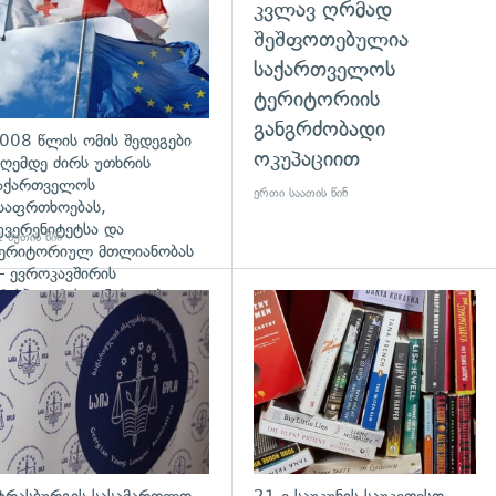
კვლავ ღრმად
შეშფოთებულია
საქართველოს
ტერიტორიის
განგრძობადი
008 წლის ომის შედეგები
ოკუპაციით
ღემდე ძირს უთხრის
აქართველოს
ერთი საათის წინ
საფრთხოებას,
უვერენიტეტსა და
 წუთის წინ
ერიტორიულ მთლიანობას
 ევროკავშირის
რესპიკერის განცხადება
დახედვა
გადახედვა