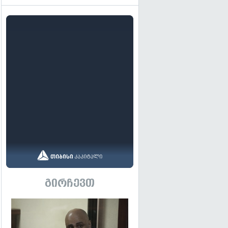
გირჩევთ
გადახედვა