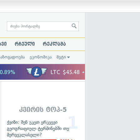
ავი
რჩეული
რეკლამა
საზოგადოება
ეკონომიკა
მეტი
კვირის ტოპ-5
ქვიზი: შენ უკეთ ერკვევი
გეოგრაფიულ ტერმინებში თუ
მერვეკლასელი?