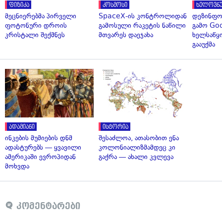
ფიზიკა
კოსმოსი
ხელოვნუ
მეცნიერებმა პირველი
SpaceX-ის კონტროლიდან
დეზინფო
ფოტონური დროის
გამოსული რაკეტის ნაწილი
გამო Goo
კრისტალი შექმნეს
მთვარეს დაეჯახა
ხელსაწყ
გააუქმა
ადამიანი
ისტორია
ინკების მუმიების დნმ
შესაძლოა, ათასობით ენა
ადასტურებს — ყვავილი
კოლონიალიზმამდეც კი
ამერიკაში ევროპიდან
გაქრა — ახალი კვლევა
მოხვდა
კომენტარები