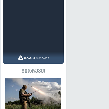
გირჩევთ
გადახედვა