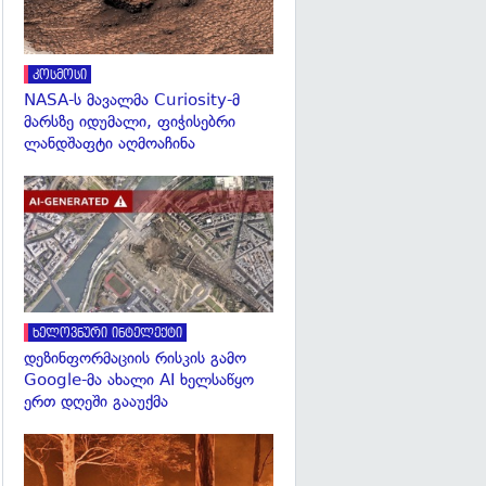
კოსმოსი
NASA-ს მავალმა Curiosity-მ
მარსზე იდუმალი, ფიჭისებრი
ლანდშაფტი აღმოაჩინა
გადახედვა
ხელოვნური ინტელექტი
დეზინფორმაციის რისკის გამო
Google-მა ახალი AI ხელსაწყო
ერთ დღეში გააუქმა
გადახედვა