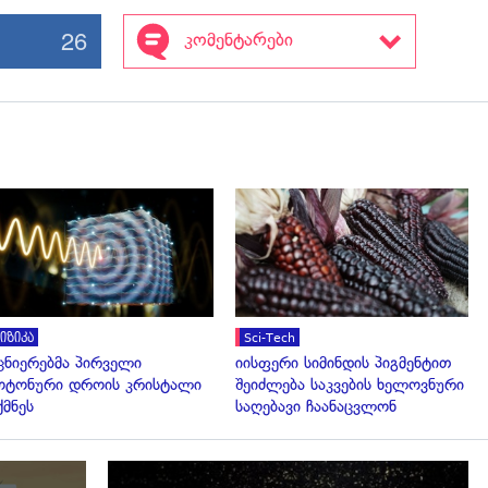
26
კომენტარები
გადახედვა
გადახედვა
იზიკა
Sci-Tech
ცნიერებმა პირველი
იისფერი სიმინდის პიგმენტით
ტონური დროის კრისტალი
შეიძლება საკვების ხელოვნური
ქმნეს
საღებავი ჩაანაცვლონ