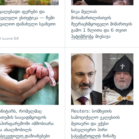
ვალებადი ფერები და
ნიკა მელიას
ცვლელი ესთეტიკა — ჩემი
მოსამართლისთვის
ვალით დანახული სვანეთი
შეურაცხმყოფელი მიმართვის
გამო 1 წლითა და 6 თვით
პატიმრობა მიესაჯა
 საათის წინ
19 საათის წინ
გადახედვა
ანიტარს, რომელმაც
Reuters: სომხეთის
ათუმის საავადმყოფოს
სამოციქულო ეკლესიის
აპირფარეშოში იმშობიარა
მეთაური და ექვსი
ა ახალშობილს
სასულიერო პირი
ასიკვდილო დაზიანებები
სასამართლოს წინაშე
 აგვისტო, 10:10
6 აგვისტო, 09:45