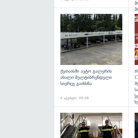
მ
მ
ქუთაისში ავტო გალერის
რ
ახალი მულტიბრენდული
C
სივრცე გაიხსნა
შ
ს
ს
6 აგვისტო, 09:08
6
ხ
გა