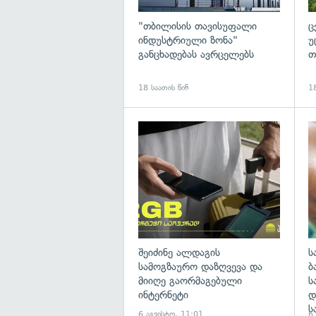
"თბილისის თავისუფალი
ც
ინდუსტრიული ზონა"
უ
განცხადებას ავრცელებს
თ
18 საათის წინ
18
შეიძინე ალდაგის
ს
სამოგზაურო დაზღვევა და
ბ
მიიღე გაორმაგებული
ს
ინტერნეტი
დ
ს
6 აგვისტო, 11:01
6