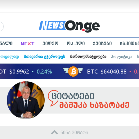
×
ნალი
NE
T
ვიდეო
ოპ-ედი
ქვიზები
საკითხ
ყოფილად
მთავარია გჯეროდეს
მართლმსაჯულება
პოლიტიკა
მამუკა ხაზარაძე
წინა ციტატა