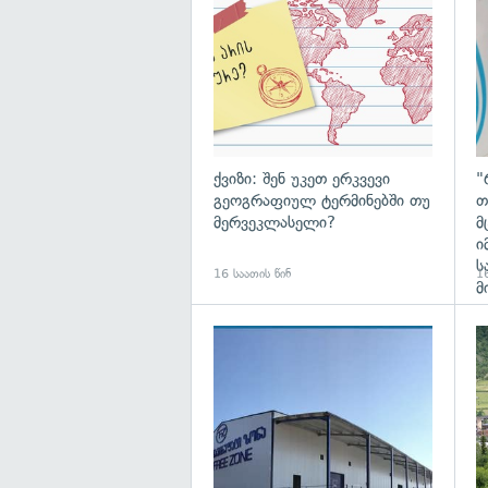
ქვიზი: შენ უკეთ ერკვევი
"
გეოგრაფიულ ტერმინებში თუ
თ
მერვეკლასელი?
მ
ი
ს
16 საათის წინ
16
მ
გა