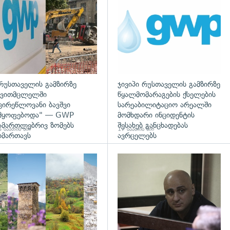
რუსთაველის გამზირზე
ჯივიპი რუსთაველის გამზირზე
ვითმცლელში
წყალმომარაგების ქსელების
ცირეწლოვანი ბავშვი
სარეაბილიტაციო არეალში
მყოფებოდა" — GWP
მომხდარი ინციდენტის
ამართლებრივ ზომებს
შესახებ განცხადებას
 საათის წინ
17 საათის წინ
იმართავს
ავრცელებს
დახედვა
გადახედვა