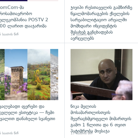
omCom-მა
ჯივიპი რუსთაველის გამზირზე
როსამთავრობო
წყალმომარაგების ქსელების
ელეკომპანია POSTV 2
სარეაბილიტაციო არეალში
00 ლარით დააჯარიმა
მომხდარი ინციდენტის
შესახებ განცხადებას
 საათის წინ
16 საათის წინ
ავრცელებს
დახედვა
გადახედვა
ვალებადი ფერები და
ნიკა მელიას
ცვლელი ესთეტიკა — ჩემი
მოსამართლისთვის
ვალით დანახული სვანეთი
შეურაცხმყოფელი მიმართვის
გამო 1 წლითა და 6 თვით
პატიმრობა მიესაჯა
 საათის წინ
17 საათის წინ