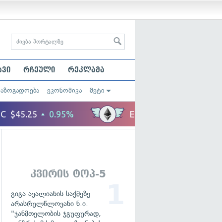
ავი
რჩეული
რეკლამა
საზოგადოება
ეკონომიკა
მეტი
კვირის ტოპ-5
გიგა ავალიანის საქმეზე
არასრულწლოვანი ნ.ი.
"ჯანმთელობის ჯგუფურად,